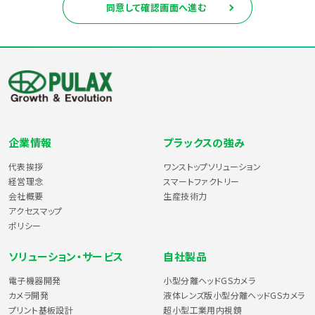
の（住所、氏名、電話番号、メールアドレス等）を指します。
同意して確認画面へ進む
個人情報提供の任意性
株式会社プラックスでは、個人を識別し連絡を差し上げるために、個
人情報をお伺いさせて頂くことがあります。また、個人の属性に関す
る情報をお伺いすることがあります。
必ずしも全ての質問にお答え頂く必要はありませんが、サービスの
提供上、お答え頂くことが必要なサービスもございます。
企業情報
プラックスの強み
個人情報の利用目的
代表挨拶
ワンストップソリューション
経営理念
スマートファクトリー
株式会社プラックスでは、お客様に業務におけるサービスに関する
会社概要
生産技術力
アクセスマップ
情報を提供するために、お客様から個人情報をご提供頂いておりま
ポリシー
す。お客様からご提供頂いた個人情報は、以下の目的に利用させて
頂きます。
ソリューション・サービス
自社製品
・業務サービスなどの情報提供・ご案内
電子機器開発
小型分離ヘッドGSカメラ
・各種キャンペーン・展示会等のご案内
カメラ開発
液体レンズ版小型分離ヘッドGSカメラ
・サービス内容の充実・改善などに関する調査の実施
プリント基板設計
超小型工業用内視鏡