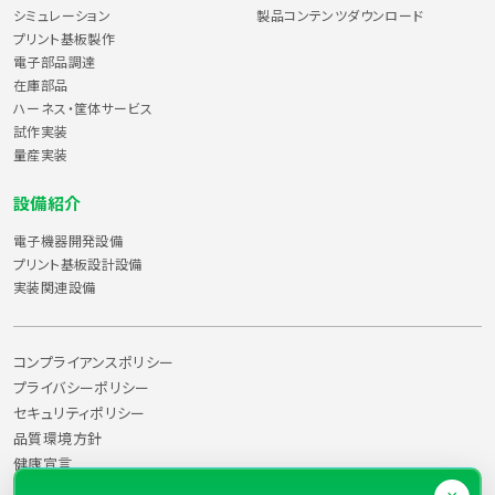
シミュレーション
製品コンテンツダウンロード
プリント基板製作
個人情報の正確性
電子部品調達
在庫部品
株式会社プラックスでは、ご提供いただいた個人情報を正確に保管・
ハーネス・筐体サービス
取り扱いをするように努めます。但し、ご提供いただいた個人情報の
試作実装
内容が正確かつ最新であることについては、ご本人が責任を負うも
量産実装
のとします。
設備紹介
個人情報変更時の本人確認について
電子機器開発設備
プリント基板設計設備
株式会社プラックスでは、個人情報の開示・訂正・削除の求めに応じ
実装関連設備
る場合など、個人を識別できる情報（氏名、住所、電話番号、年齢な
ど）により、本人であることを確認させて頂きます。本人以外が個人
情報を識別できる情報を入手の上、提示した場合、株式会社プラッ
コンプライアンスポリシー
クスでは責任を負いません。
プライバシーポリシー
セキュリティポリシー
個人情報の第三者への非開示
品質環境方針
健康宣言
ご提供頂きました個人情報は、お客様本人の同意がある場合を除い
一般事業主行動計画