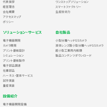
代表挨拶
ワンストップソリューション
経営理念
スマートファクトリー
会社概要
生産技術力
アクセスマップ
ポリシー
ソリューション・サービス
自社製品
電子機器開発
小型分離ヘッドGSカメラ
カメラ開発
液体レンズ版小型分離ヘッドGSカメラ
プリント基板設計
超小型工業用内視鏡
シミュレーション
製品コンテンツダウンロード
プリント基板製作
電子部品調達
在庫部品
ハーネス・筐体サービス
試作実装
量産実装
設備紹介
電子機器開発設備